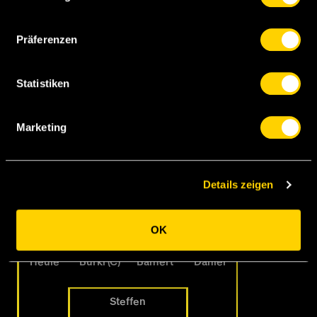
Fassnacht
Fernandes
Raveloson
Virginius
Präferenzen
Gigovic
Cordova
Statistiken
Marketing
Rastoder
Ibayi
Matoshi
Reichmuth
Details zeigen
Bertone
Käit
OK
Heule
Bürki (C)
Bamert
Dähler
Steffen