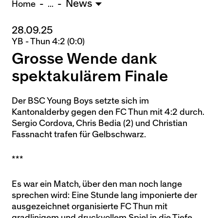
News
U15 - TOBE *
10:0
Home
...
28.09.25
Nachwuchs Frauen
YB - Thun 4:2 (0:0)
Ostermundigen - FU20 *
1:2
Grosse Wende dank
Biel - FU18 *
0:4
Breitenrain - FU17 *
2:1
spektakulärem Finale
Thörishaus - FU15
12:1
Wyler - FU14
1:0
Der BSC Young Boys setzte sich im
Kantonalderby gegen den FC Thun mit 4:2 durch.
* = Testspiel / (C) = Cupspiel
Sergio Cordova, Chris Bedia (2) und Christian
Fassnacht trafen für Gelbschwarz.
***
Es war ein Match, über den man noch lange
sprechen wird: Eine Stunde lang imponierte der
ausgezeichnet organisierte FC Thun mit
gradlinigem und druckvollem Spiel in die Tiefe.