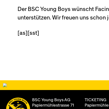
Der BSC Young Boys wünscht Facine
unterstützen. Wir freuen uns schon j
[as][sst]
BSC Young Boys AG
TICKETING
Papiermühlestrasse 71
Papiermühles