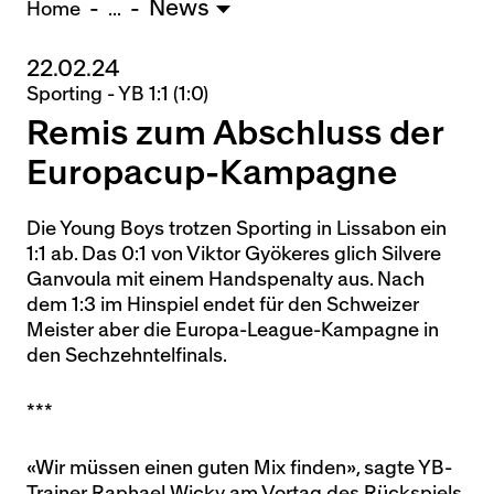
News
U15 - TOBE *
10:0
Home
...
22.02.24
Nachwuchs Frauen
Sporting - YB 1:1 (1:0)
Ostermundigen - FU20 *
1:2
Remis zum Abschluss der
Biel - FU18 *
0:4
FU16 - Team AFF/FFV *
7:2
Europacup-Kampagne
Thörishaus - FU15
12:1
Wyler - FU14
1:0
Die Young Boys trotzen Sporting in Lissabon ein
1:1 ab. Das 0:1 von Viktor Gyökeres glich Silvere
* = Testspiel / (C) = Cupspiel
Ganvoula mit einem Handspenalty aus. Nach
dem 1:3 im Hinspiel endet für den Schweizer
Meister aber die Europa-League-Kampagne in
den Sechzehntelfinals.
***
«Wir müssen einen guten Mix finden», sagte YB-
Trainer Raphael Wicky am Vortag des Rückspiels