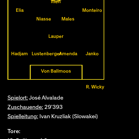
Itten
Elia
Monteiro
Niasse
Males
Lauper
Hadjam
Lustenberger
Amenda
Janko
Von Ballmoos
R. Wicky
Spielort:
José Alvalade
Zuschauende:
29'393
Spielleitung:
Ivan Kruzliak (Slowakei)
Tore: