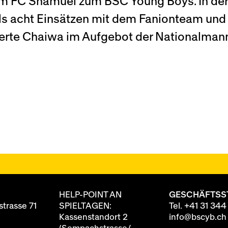
 FC Shamuel zum BSC Young Boys. In der
ils acht Einsätzen mit dem Fanionteam und 
rierte Chaiwa im Aufgebot der Nationalma
HELP-POINT AN
GESCHÄFTSS
trasse 71
SPIELTAGEN:
Tel.
+41 31 344
Kassenstandort 2
info@bscyb.ch