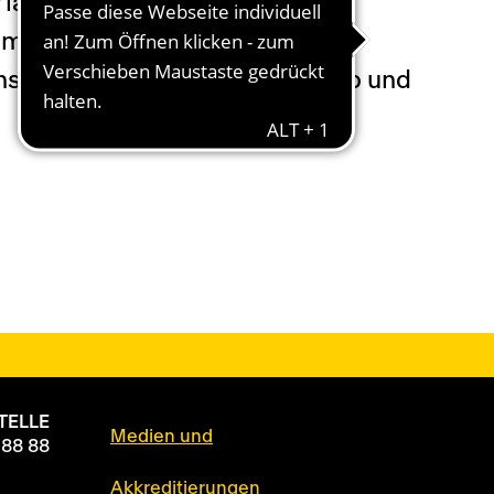
 laufenden Saison kam der
mit der U21 in der Promotion
nnschaft Sambias am Afrika Cup und
TELLE
Medien und
 88 88
Akkreditierungen