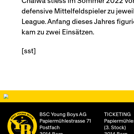
Chaiwa stiess im Sommer 2022 vom
defensive Mittelfeldspieler zu jewe
League. Anfang dieses Jahres figu
kam zu zwei Einsätzen.
[sst]
BSC Young Boys AG
TICKETING
Papiermühlestrasse 71
Papiermühles
Postfach
(3. Stock)