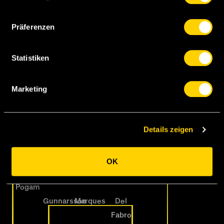
Präferenzen
Ugrinic
Lakomy
Monteiro
Rrudhani
Itten
Statistiken
Marketing
Kevin Carlos
Aké
Tasar
Details zeigen
Vidakovic
Olesen
OK
Le
Sauthier
Pogam
Gunnarsson
Marques
Del
Fabro