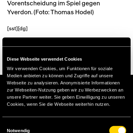
Vorentscheidung im Spiel gegen
Yverdon. (Foto: Thomas Hodel)
[sst][dg]
Diese Webseite verwendet Cookies
Wir verwenden Cookies, um Funktionen für soziale
Medien anbieten zu können und Zugriffe auf unsere
Webseite zu analysieren. Anonymisierte Informationen
R. Wicky
zur Webseiten-Nutzung geben wir zu Werbezwecken an
unsere Partner weiter. Sie geben Einwilligung zu unseren
Racioppi
Cookies, wenn Sie die Webseite weiterhin nutzen.
Janko
Lustenberger
Benito
Hadjam
Einwilligungsauswahl
Notwendig
Lauper