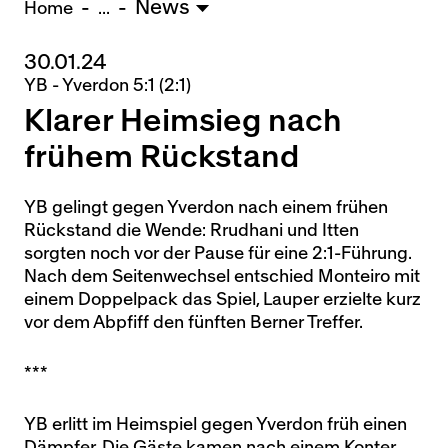
News
U15 - Lugano *
3:1
Home
...
30.01.24
Nachwuchs Frauen
YB - Yverdon 5:1 (2:1)
Ostermundigen - FU20 *
1:2
Klarer Heimsieg nach
Team AFF/FFV - FU18 *
1:8
Breitenrain - FU17 *
2:1
frühem Rückstand
Thörishaus - FU15
12:1
Wyler - FU14
1:0
YB gelingt gegen Yverdon nach einem frühen
Rückstand die Wende: Rrudhani und Itten
* = Testspiel / (C) = Cupspiel
sorgten noch vor der Pause für eine 2:1-Führung.
Nach dem Seitenwechsel entschied Monteiro mit
einem Doppelpack das Spiel, Lauper erzielte kurz
vor dem Abpfiff den fünften Berner Treffer.
***
YB erlitt im Heimspiel gegen Yverdon früh einen
Dämpfer. Die Gäste kamen nach einem Konter