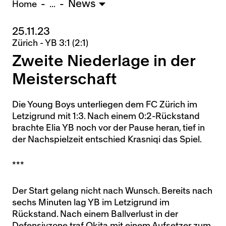
News
U15 - Lugano *
3:1
Home
...
25.11.23
Nachwuchs Frauen
Zürich - YB 3:1 (2:1)
Ostermundigen - FU20 *
1:2
Zweite Niederlage in der
Team AFF/FFV - FU18 *
1:8
Breitenrain - FU17 *
2:1
Meisterschaft
Thörishaus - FU15
12:1
Wyler - FU14
1:0
Die Young Boys unterliegen dem FC Zürich im
Letzigrund mit 1:3. Nach einem 0:2-Rückstand
* = Testspiel / (C) = Cupspiel
brachte Elia YB noch vor der Pause heran, tief in
der Nachspielzeit entschied Krasniqi das Spiel.
***
Der Start gelang nicht nach Wunsch. Bereits nach
sechs Minuten lag YB im Letzigrund im
Rückstand. Nach einem Ballverlust in der
Defensivzone traf Okita mit einem Aufsetzer zum