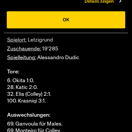
Details zeigen
Racioppi
OK
R. Wicky
Spielort:
Letzigrund
Zuschauende:
19'285
Spielleitung:
Alessandro Dudic
Tore:
6. Okita 1:0.
28. Katic 2:0.
32. Elia (Colley) 2:1.
100. Krasniqi 3:1.
Auswechslungen:
69. Ganvoula für Males.
69. Monteiro für Colley.