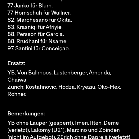
77. Janko für Blum.
77. Hornschuh für Wallner.
82. Marchesano für Okita.
83. Krasniqi für Afriyie.
88. Persson für Garcia.
88. Rrudhani für Nsame.
97. Santini für Conceiçao.
Ersatz:
YB: Von Ballmoos, Lustenberger, Amenda,
Chaiwa.
Zürich: Kostafinovic, Hodza, Kryeziu, Oko-Flex,
Rohner.
Bemerkungen:
YB ohne Lauper (gesperrt), Imeri, Itten, Deme
(verletzt), Lakomy (U21), Marzino und Zbinden
(nicht im Aufgebot). Zürich ohne Daprelà (verletzt).