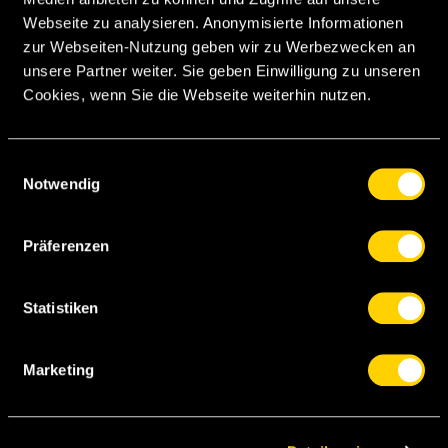
Kamberi
Katic
Wallner
Webseite zu analysieren. Anonymisierte Informationen
zur Webseiten-Nutzung geben wir zu Werbezwecken an
Boranijasevic
Mathew
Condé
Guerrero
unsere Partner weiter. Sie geben Einwilligung zu unseren
Cookies, wenn Sie die Webseite weiterhin nutzen.
Conceiçao
Okita
Einwilligungsauswahl
Afriyie
Notwendig
Präferenzen
Nsame
Colley
Elia
Statistiken
Ugrinic
Males
Marketing
Niasse
Garcia
Benito
Camara
Blum