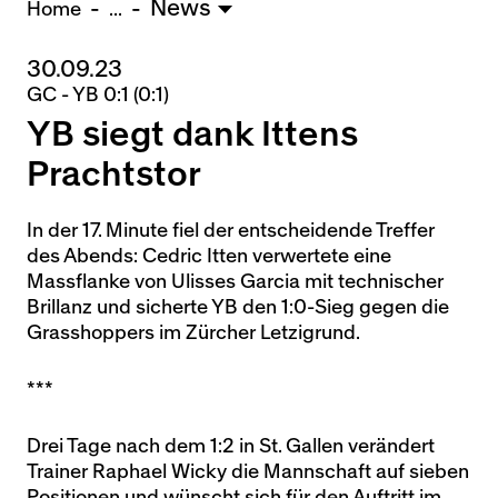
News
U15 - Lugano *
3:1
Home
...
30.09.23
Nachwuchs Frauen
GC - YB 0:1 (0:1)
Ostermundigen - FU20 *
1:2
YB siegt dank Ittens
Team AFF/FFV - FU18 *
1:8
Breitenrain - FU17 *
2:1
Prachtstor
Thörishaus - FU15
12:1
Wyler - FU14
1:0
In der 17. Minute fiel der entscheidende Treffer
des Abends: Cedric Itten verwertete eine
* = Testspiel / (C) = Cupspiel
Massflanke von Ulisses Garcia mit technischer
Brillanz und sicherte YB den 1:0-Sieg gegen die
Grasshoppers im Zürcher Letzigrund.
***
Drei Tage nach dem 1:2 in St. Gallen verändert
Trainer Raphael Wicky die Mannschaft auf sieben
Positionen und wünscht sich für den Auftritt im