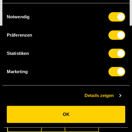
Einwilligungsauswahl
Notwendig
Präferenzen
B. Berner
Hammel
Statistiken
Abels
Tobers
Laws
Ndicka
Marketing
Corbeanu
Seko
Ndenge
De
Details zeigen
Carvalho
OK
Morandi
Babunski