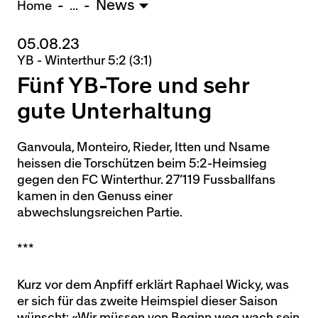
News
U15 - TOBE *
10:0
Home
...
05.08.23
Nachwuchs Frauen
YB - Winterthur 5:2 (3:1)
Ostermundigen - FU20 *
1:2
Fünf YB-Tore und sehr
Biel - FU18 *
0:4
FU16 - Team AFF/FFV *
7:2
gute Unterhaltung
Thörishaus - FU15
12:1
Wyler - FU14
1:0
Ganvoula, Monteiro, Rieder, Itten und Nsame
heissen die Torschützen beim 5:2-Heimsieg
* = Testspiel / (C) = Cupspiel
gegen den FC Winterthur. 27’119 Fussballfans
kamen in den Genuss einer
abwechslungsreichen Partie.
***
Kurz vor dem Anpfiff erklärt Raphael Wicky, was
er sich für das zweite Heimspiel dieser Saison
wünscht: «Wir müssen von Beginn weg wach sein