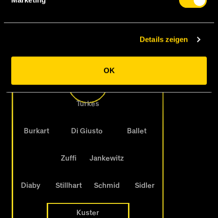
Rieder
Ugrinic
Lakomy
Monteiro
Details zeigen
Itten
Ganvoula
OK
Turkes
Burkart
Di Giusto
Ballet
Zuffi
Jankewitz
Diaby
Stillhart
Schmid
Sidler
Kuster