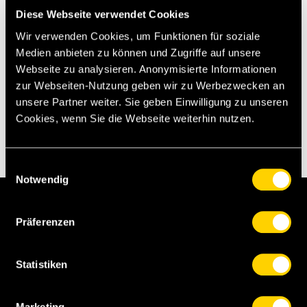
sich über das 3:1 kurz vor der Pause. (Foto:
Diese Webseite verwendet Cookies
Thomas Hodel)
Wir verwenden Cookies, um Funktionen für soziale
Medien anbieten zu können und Zugriffe auf unsere
Webseite zu analysieren. Anonymisierte Informationen
[pd][dg][sst]
zur Webseiten-Nutzung geben wir zu Werbezwecken an
unsere Partner weiter. Sie geben Einwilligung zu unseren
Cookies, wenn Sie die Webseite weiterhin nutzen.
Einwilligungsauswahl
Notwendig
R. Wicky
Präferenzen
Racioppi
Statistiken
Janko
Camara
Amenda
Persson
Marketing