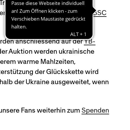
 Trikots. Die Regenbogenfarben
bensformen – Werte, für die
der BSC
rden anschliessend auf der
YB-
 der Auktion werden ukrainische
nderem warme Mahlzeiten,
nterstützung der Glückskette wird
rhalb der Ukraine ausgeweitet, wenn
n unsere Fans weiterhin zum
Spenden