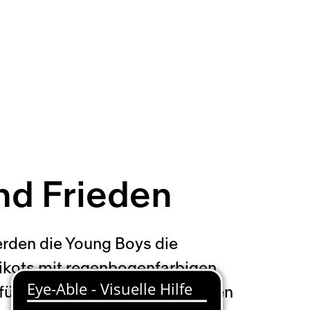
und Frieden
erden die Young Boys die
rikots mit regenbogenfarbigen
ür Frieden, Offenheit und gegen