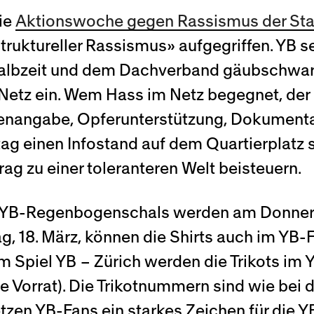
die
Aktionswoche gegen Rassismus der Sta
truktureller Rassismus» aufgegriffen. YB 
r Halbzeit und dem Dachverband gäubschwar
etz ein. Wem Hass im Netz begegnet, der 
enangabe, Opferunterstützung, Dokumenta
g einen Infostand auf dem Quartierplatz s
rag zu einer toleranteren Welt beisteuern.
ie YB-Regenbogenschals werden am Donnerst
itag, 18. März, können die Shirts auch im Y
 Spiel YB – Zürich werden die Trikots i
ge Vorrat). Die Trikotnummern sind wie bei 
zen YB-Fans ein starkes Zeichen für die YB