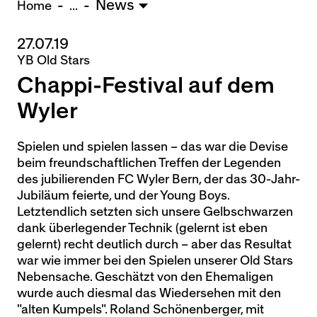
News
U15 - Lugano *
3:1
Home
...
27.07.19
Nachwuchs Frauen
YB Old Stars
Ostermundigen - FU20 *
1:2
Chappi-Festival auf dem
Team AFF/FFV - FU18 *
1:8
Breitenrain - FU17 *
2:1
Wyler
Thörishaus - FU15
12:1
Wyler - FU14
1:0
Spielen und spielen lassen – das war die Devise
beim freundschaftlichen Treffen der Legenden
* = Testspiel / (C) = Cupspiel
des jubilierenden FC Wyler Bern, der das 30-Jahr-
Jubiläum feierte, und der Young Boys.
Letztendlich setzten sich unsere Gelbschwarzen
dank überlegender Technik (gelernt ist eben
gelernt) recht deutlich durch – aber das Resultat
war wie immer bei den Spielen unserer Old Stars
Nebensache. Geschätzt von den Ehemaligen
wurde auch diesmal das Wiedersehen mit den
"alten Kumpels". Roland Schönenberger, mit