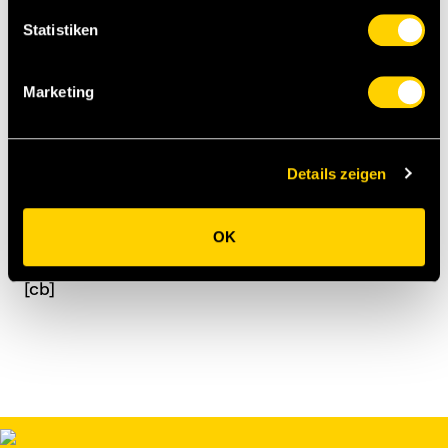
Roth, Rouhani, Rutishauser, Schöni, Tiryaki,
Statistiken
Zürcher, Gertsch, Brügger, Marty. - Coach: Victor
Hägler.
Marketing
PS: YB-Captain Martin Weber übergab seinem
Wyler-Kollegen bei der Platzwahl den obligaten
Wimpel. Letzterer stammte allerdings nicht von
Details zeigen
YB (man hatte den Fanion im Stade de Suisse
vergessen), sondern vom …Clubrestaurant des FC
Wyler Bern, wo er seit ein paar Jahren hing und
OK
nun wieder hängt….
[cb]