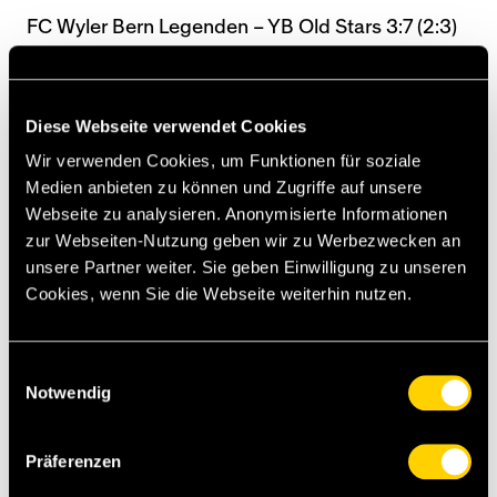
FC Wyler Bern Legenden – YB Old Stars 3:7 (2:3)
Sportplatz Wyler. – 230 Zuschauer. – SR Alfred
Wenger. – Tore 6. Chapuisat (Hänzi) 0:1. 16.
Diese Webseite verwendet Cookies
Baumann (Descloux) 0:2. 18. Descloux
(Chapuisat) 0:3. 28. Plüss 1:3. 35. Rutishauser 2:3.
Wir verwenden Cookies, um Funktionen für soziale
42. Chapuisat (Sutter) 2:4. 59. Descloux (Disler)
Medien anbieten zu können und Zugriffe auf unsere
2:5. 62. Chapuisat 2:6. 65. Chapuisat 2:7. 69.
Webseite zu analysieren. Anonymisierte Informationen
Marty 3:7. – Zweimal 35 Minuten.
zur Webseiten-Nutzung geben wir zu Werbezwecken an
unsere Partner weiter. Sie geben Einwilligung zu unseren
Folgende Teams kamen zum Einsatz:
Cookies, wenn Sie die Webseite weiterhin nutzen.
YB: Schneuwly - Wittwer, Weber, Disler,
Schönenberger - Baumann, Sutter, Hänzi,
Einwilligungsauswahl
Descloux - Chapuisat, Lunde. - Einwechselspieler:
Notwendig
Mast, Eugster, Pagano.
Wyler: Würgler, Worni, Bratschi, Del Piano, C.
Präferenzen
Götschmann, W. Götschmann, Harnisch, Plüss,