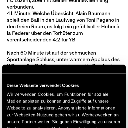
FC Luzern, aber mit seinen Wünnewilern eng
verbunden).
41. Minute: Welche Übersicht: Alain Baumann
spielt den Ball in den Laufweg von Toni Pagano in
den freien Raum, es folgt ein gefühlvoller Heber à
la Federer über den Torhüter zum
vorentscheidenden 4:2 für YB.
Nach 60 Minute ist auf der schmucken
Sportanlage Schluss, unter warmem Applaus des
Wünnewiler Publikums verlassen die Cracks das
Feld, um sich nach kühlender Dusche beim
Festessen wieder zu versammeln. Und auch hier
Diese Webseite verwendet Cookies
führt Old-Star-Coach Kurt Feuz umsichtig Regie…
Wir verwenden Cookies, um Funktionen für soziale
PS: Herzlichen Dank an den FC
Medien anbieten zu können und Zugriffe auf unsere
Wünnewil/Flamatt und Gratulation zum Jubiläum!
Webseite zu analysieren. Anonymisierte Informationen
zur Webseiten-Nutzung geben wir zu Werbezwecken an
Interview mit Martin Weber
unsere Partner weiter. Sie geben Einwilligung zu unseren