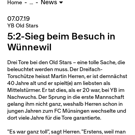
News
U15 - TOBE *
10:0
Home
...
07.07.19
Nachwuchs Frauen
YB Old Stars
Ostermundigen - FU20 *
1:2
5:2-Sieg beim Besuch in
Biel - FU18 *
0:4
FU16 - Team AFF/FFV *
7:2
Wünnewil
Thörishaus - FU15
12:1
Wyler - FU14
1:0
Drei Tore bei den Old Stars – eine tolle Sache, die
beleuchtet werden muss. Der Dreifach-
* = Testspiel / (C) = Cupspiel
Torschütze heisst Martin Herren, er ist demnächst
40 Jahre alt und er spielt(e) am liebsten als
Mittelstürmer. Er tat dies, als er 20 war, bei YB im
Nachwuchs. Der Sprung in die erste Mannschaft
gelang ihm nicht ganz, weshalb Herren schon in
jungen Jahren zum FC Münsingen wechselte und
dort viele Jahre für die Tore garantierte.
"Es war ganz toll", sagt Herren. "Erstens, weil man