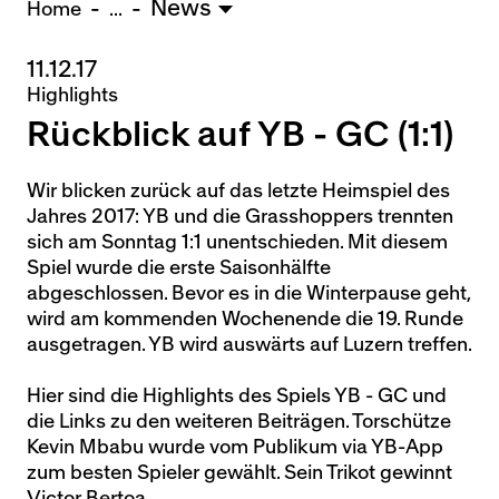
News
U15 - TOBE *
10:0
Home
...
11.12.17
Nachwuchs Frauen
Highlights
Ostermundigen - FU20 *
1:2
Rückblick auf YB - GC (1:1)
Biel - FU18 *
0:4
FU16 - Team AFF/FFV *
7:2
Thörishaus - FU15
12:1
Wir blicken zurück auf das letzte Heimspiel des
Jahres 2017: YB und die Grasshoppers trennten
Wyler - FU14
1:0
sich am Sonntag 1:1 unentschieden. Mit diesem
Spiel wurde die erste Saisonhälfte
* = Testspiel / (C) = Cupspiel
abgeschlossen. Bevor es in die Winterpause geht,
wird am kommenden Wochenende die 19. Runde
ausgetragen. YB wird auswärts auf Luzern treffen.
Hier sind die Highlights des Spiels YB - GC und
die Links zu den weiteren Beiträgen. Torschütze
Kevin Mbabu wurde vom Publikum via YB-App
zum besten Spieler gewählt. Sein Trikot gewinnt
Victor Bertoa.