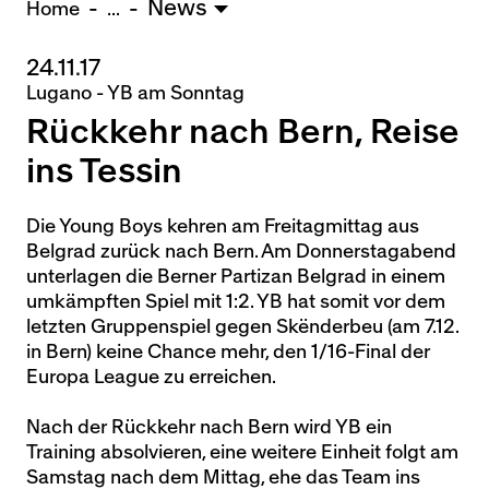
News
U15 - TOBE *
10:0
Home
...
24.11.17
Nachwuchs Frauen
Lugano - YB am Sonntag
Ostermundigen - FU20 *
1:2
Rückkehr nach Bern, Reise
Biel - FU18 *
0:4
FU16 - Team AFF/FFV *
7:2
ins Tessin
Thörishaus - FU15
12:1
Wyler - FU14
1:0
Die Young Boys kehren am Freitagmittag aus
Belgrad zurück nach Bern. Am Donnerstagabend
* = Testspiel / (C) = Cupspiel
unterlagen die Berner Partizan Belgrad in einem
umkämpften Spiel mit 1:2. YB hat somit vor dem
letzten Gruppenspiel gegen Skënderbeu (am 7.12.
in Bern) keine Chance mehr, den 1/16-Final der
Europa League zu erreichen.
Nach der Rückkehr nach Bern wird YB ein
Training absolvieren, eine weitere Einheit folgt am
Samstag nach dem Mittag, ehe das Team ins