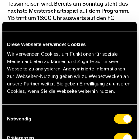
Tessin reisen wird. Bereits am Sonntag steht das
nächste Meisterschaftsspiel auf dem Programm.
YB trifft um 16:00 Uhr auswärts auf den FC
Lugano.
Lugano stand am Donnerstagabend ebenfalls in
Diese Webseite verwendet Cookies
der Europa League im Einsatz. Das Team von
Trainer Pierluigi Tami gewann gegen Hapoel Be’er
Wir verwenden Cookies, um Funktionen für soziale
Sheva mit 1:0. Der Sieg blieb nutzlos, auch Lugano
Medien anbieten zu können und Zugriffe auf unsere
kann sich nicht mehr für die K.O.-Phase der
Webseite zu analysieren. Anonymisierte Informationen
Europa League zu qualifizieren.
zur Webseiten-Nutzung geben wir zu Werbezwecken an
unsere Partner weiter. Sie geben Einwilligung zu unseren
Cookies, wenn Sie die Webseite weiterhin nutzen.
YB (hier Steve von Bergen) gewann das
Hinspiel gegen Lugano am 10. September
Einwilligungsauswahl
in Bern mit 3:0.
Notwendig
[sst]
Präferenzen