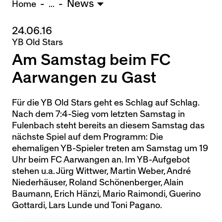
News
U15 - TOBE *
10:0
Home
...
24.06.16
Nachwuchs Frauen
YB Old Stars
Ostermundigen - FU20 *
1:2
Am Samstag beim FC
Biel - FU18 *
0:4
FU16 - Team AFF/FFV *
7:2
Aarwangen zu Gast
Thörishaus - FU15
12:1
Wyler - FU14
1:0
Für die YB Old Stars geht es Schlag auf Schlag.
Nach dem 7:4-Sieg vom letzten Samstag in
* = Testspiel / (C) = Cupspiel
Fulenbach steht bereits an diesem Samstag das
nächste Spiel auf dem Programm: Die
ehemaligen YB-Spieler treten am Samstag um 19
Uhr beim FC Aarwangen an. Im YB-Aufgebot
stehen u.a. Jürg Wittwer, Martin Weber, André
Niederhäuser, Roland Schönenberger, Alain
Baumann, Erich Hänzi, Mario Raimondi, Guerino
Gottardi, Lars Lunde und Toni Pagano.