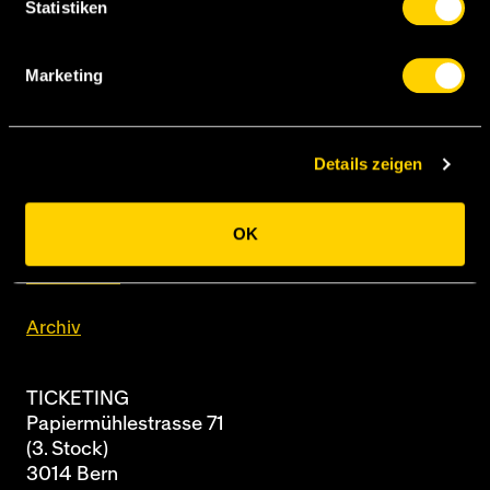
Statistiken
Marketing
BSC Young Boys AG
Details zeigen
Papiermühlestrasse 71
Postfach
3014 Bern
OK
Newsletter
Archiv
TICKETING
Papiermühlestrasse 71
(3. Stock)
3014 Bern