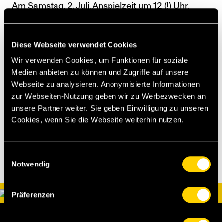
Am Samstag, 2. Juli, Anspielzeit um 12 (!) Uhr,
spielen die YB Old Stars dann zum 60.
Geburtstag des SC Radelfingen gegen die SCR-
Allstars.
Diese Webseite verwendet Cookies
Wir verwenden Cookies, um Funktionen für soziale
Medien anbieten zu können und Zugriffe auf unsere
Legende Lars Lunde (links) ist ein treuer YB Old
Webseite zu analysieren. Anonymisierte Informationen
Star und in Aarwangen mit dabei.
zur Webseiten-Nutzung geben wir zu Werbezwecken an
unsere Partner weiter. Sie geben Einwilligung zu unseren
[as]
Cookies, wenn Sie die Webseite weiterhin nutzen.
Einwilligungsauswahl
Notwendig
Präferenzen