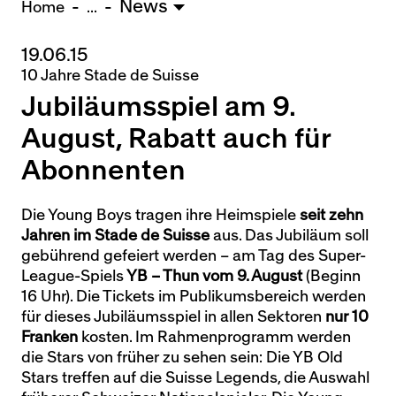
News
U15 - TOBE *
10:0
Home
...
19.06.15
Nachwuchs Frauen
10 Jahre Stade de Suisse
Ostermundigen - FU20 *
1:2
Jubiläumsspiel am 9.
Biel - FU18 *
0:4
FU16 - Team AFF/FFV *
7:2
August, Rabatt auch für
Thörishaus - FU15
12:1
Abonnenten
Wyler - FU14
1:0
Die Young Boys tragen ihre Heimspiele
seit zehn
* = Testspiel / (C) = Cupspiel
Jahren im Stade de Suisse
aus. Das Jubiläum soll
gebührend gefeiert werden – am Tag des Super-
League-Spiels
YB – Thun vom 9. August
(Beginn
16 Uhr). Die Tickets im Publikumsbereich werden
für dieses Jubiläumsspiel in allen Sektoren
nur 10
Franken
kosten. Im Rahmenprogramm werden
die Stars von früher zu sehen sein: Die YB Old
Stars treffen auf die Suisse Legends, die Auswahl