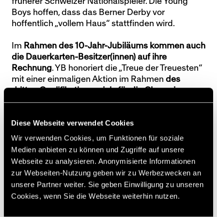
früherer Schweizer Nationalspieler. Die Young
Boys hoffen, dass das Berner Derby vor
hoffentlich „vollem Haus“ stattfinden wird.
Im
Rahmen des 10-Jahr-Jubiläums kommen auch
die Dauerkarten-Besitzer(innen) auf ihre
Rechnung
. YB honoriert die „Treue der Treuesten“
mit einer einmaligen Aktion im Rahmen
des
dritten Qualifikationsspiels für die Champions
League
(Auslosung am 17. Juli). Bei diesem YB-
Heimspiel, bei dem die Abonnemente nicht gültig
Diese Webseite verwendet Cookies
sind, profitieren die Dauerkarten-Besitzer(innen)
von einem
Rabatt von 50 Prozent auf ihrem Platz
!
Wir verwenden Cookies, um Funktionen für soziale
Wer zum Beispiel eine Dauerkarte im Sektor D
Medien anbieten zu können und Zugriffe auf unsere
Parkett hat, bezahlt nur 18 Franken (statt 36
Webseite zu analysieren. Anonymisierte Informationen
Franken). Für jene, die noch nicht Abonnent sind,
zur Webseiten-Nutzung geben wir zu Werbezwecken an
lohnt es sich deshalb erst recht, noch vor dem
unsere Partner weiter. Sie geben Einwilligung zu unseren
Champions-League-Qualifikationsspiel eine
Cookies, wenn Sie die Webseite weiterhin nutzen.
Halbjahreskarte zu kaufen.