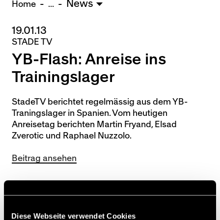
News
U15 - TOBE *
10:0
Home
...
19.01.13
Nachwuchs Frauen
STADE TV
Ostermundigen - FU20 *
1:2
YB-Flash: Anreise ins
Biel - FU18 *
0:4
FU16 - Team AFF/FFV *
7:2
Trainingslager
Thörishaus - FU15
12:1
Wyler - FU14
1:0
StadeTV berichtet regelmässig aus dem YB-
Traningslager in Spanien. Vom heutigen
* = Testspiel / (C) = Cupspiel
Anreisetag berichten Martin Fryand, Elsad
Zverotic und Raphael Nuzzolo.
Beitrag ansehen
Diese Webseite verwendet Cookies
[tae]