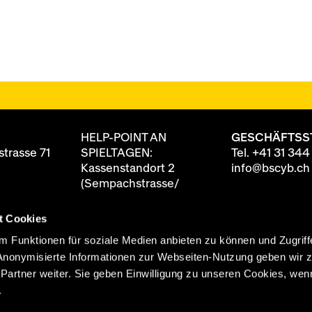
HELP-POINT AN
GESCHÄFTSS
trasse 71
SPIELTAGEN:
Tel.
+41 31 344
Kassenstandort 2
info@bscyb.ch
(Sempachstrasse/
Annexgebäude)
t Cookies
8 88
ten
90 Minuten vor
 Funktionen für soziale Medien anbieten zu können und Zugriff
itag
Spielbeginn geöffnet
Anonymisierte Informationen zur Webseiten-Nutzung geben wir 
0 Uhr
rtner weiter. Sie geben Einwilligung zu unseren Cookies, wenn
 Uhr
.