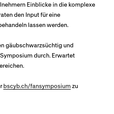
ilnehmern Einblicke in die komplexe
ten den Input für eine
 behandeln lassen werden.
en gäubschwarzsüchtig und
n-Symposium durch. Erwartet
ereichen.
er
bscyb.ch/fansymposium
zu