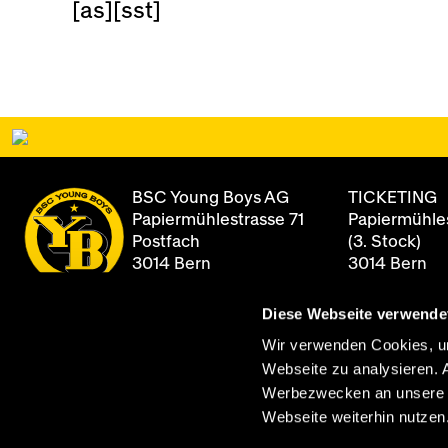
[as][sst]
BSC Young Boys AG
TICKETING
Papiermühlestrasse 71
Papiermühles
Postfach
(3. Stock)
3014 Bern
3014 Bern
Diese Webseite verwende
+41 31 344 8
Newsletter
Öffnungszei
Wir verwenden Cookies, um
Montag - Fre
Webseite zu analysieren. 
Archiv
08:00 - 12:0
Werbezwecken an unsere Pa
13:00 - 17:00
Webseite weiterhin nutzen