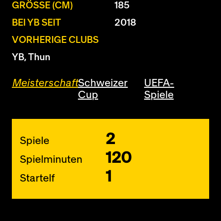
GRÖSSE (CM)
185
BEI YB SEIT
2018
VORHERIGE CLUBS
YB, Thun
Meisterschaft
Schweizer
UEFA-
Cup
Spiele
2
Spiele
120
Spielminuten
1
Startelf