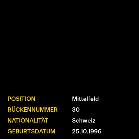
U15 - TOBE *
10:0
Nachwuchs Frauen
Ostermundigen - FU20 *
1:2
Biel - FU18 *
0:4
FU16 - Team AFF/FFV *
7:2
Thörishaus - FU15
12:1
Wyler - FU14
1:0
* = Testspiel / (C) = Cupspiel
POSITION
Mittelfeld
RÜCKENNUMMER
30
NATIONALITÄT
Schweiz
GEBURTSDATUM
25.10.1996