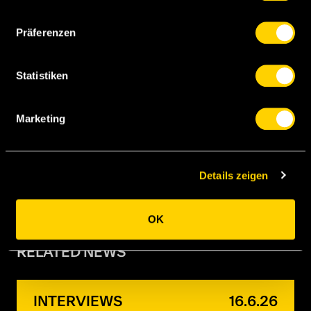
0
Präferenzen
GELB-
Statistiken
ROTE
KARTEN
Marketing
0
Details zeigen
OK
RELATED NEWS
INTERVIEWS
16.6.26