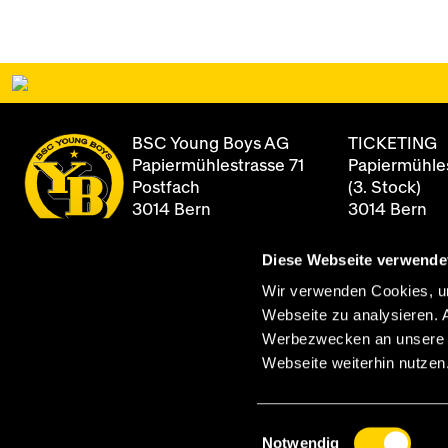
BSC Young Boys AG
TICKETING
Papiermühlestrasse 71
Papiermühles
Postfach
(3. Stock)
3014 Bern
3014 Bern
Diese Webseite verwende
+41 31 344 8
Newsletter
Öffnungszei
Wir verwenden Cookies, um
Montag - Fre
Webseite zu analysieren. 
Archiv
08:00 - 12:0
Werbezwecken an unsere Pa
13:00 - 17:00
Webseite weiterhin nutzen
Einwilligungsauswahl
Notwendig