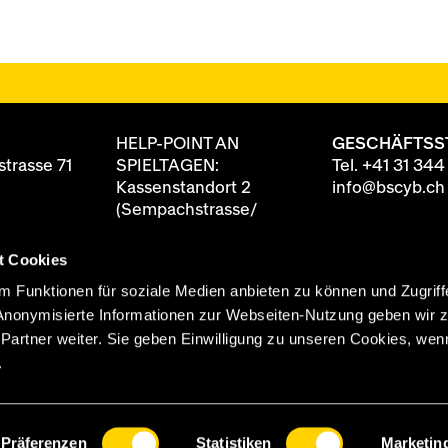
HELP-POINT AN
GESCHÄFTSS
trasse 71
SPIELTAGEN:
Tel.
+41 31 344
Kassenstandort 2
info@bscyb.ch
(Sempachstrasse/
Annexgebäude)
t Cookies
8 88
ten
90 Minuten vor
 Funktionen für soziale Medien anbieten zu können und Zugriff
itag
Spielbeginn geöffnet
Anonymisierte Informationen zur Webseiten-Nutzung geben wir 
0 Uhr
rtner weiter. Sie geben Einwilligung zu unseren Cookies, wenn
 Uhr
.
Präferenzen
Statistiken
Marketin