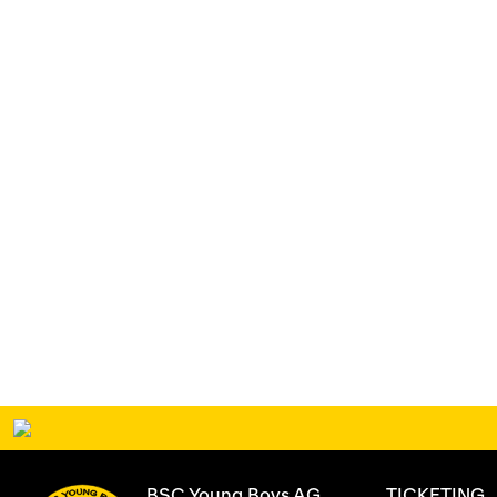
BSC Young Boys AG
TICKETING