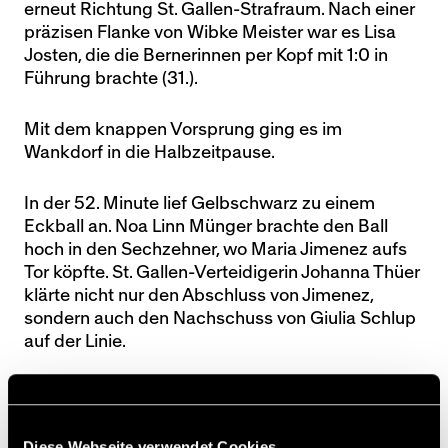
erneut Richtung St. Gallen-Strafraum. Nach einer
präzisen Flanke von Wibke Meister war es Lisa
Josten, die die Bernerinnen per Kopf mit 1:0 in
Führung brachte (31.).
Mit dem knappen Vorsprung ging es im
Wankdorf in die Halbzeitpause.
In der 52. Minute lief Gelbschwarz zu einem
Eckball an. Noa Linn Münger brachte den Ball
hoch in den Sechzehner, wo Maria Jimenez aufs
Tor köpfte. St. Gallen-Verteidigerin Johanna Thüer
klärte nicht nur den Abschluss von Jimenez,
sondern auch den Nachschuss von Giulia Schlup
auf der Linie.
Kurz vor Schluss kamen die YB Frauen dann noch
zu einem Freistoss. Jimenez lief an und verlagerte
das Spiel auf die linke Seite. Dort wartete Wibke
Diese Webseite verwendet Cookies