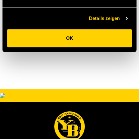
Bemerkungen: YB ohne Waeber, Rautiainen,
Brunholt, Chalatsogianni, Varenne, Schwarz und
Vonnez (alle verletzt), Biedermann und Fontaine
Details zeigen
(beide ohne Einsatz)
OK
[sl]