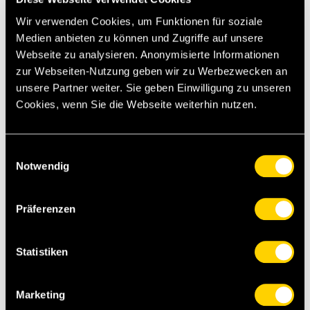
Meister, die sich den Ball zurechtlegte und ihn aus
Wir verwenden Cookies, um Funktionen für soziale
rund 25 Metern perfekt im Netz zum 2:0-
Medien anbieten zu können und Zugriffe auf unsere
Schlussresultat versenkte.
Webseite zu analysieren. Anonymisierte Informationen
zur Webseiten-Nutzung geben wir zu Werbezwecken an
YB Frauen - St. Gallen 2:0 (1:0)
unsere Partner weiter. Sie geben Einwilligung zu unseren
Wankdorf. – 2'780 Zuschauende. – SR Tharmini
Cookies, wenn Sie die Webseite weiterhin nutzen.
Muralitharan.
Tore: 31. Josten 1:0. 90. Meister 2:0.
Einwilligungsauswahl
YB: Ackermann - Frey (86. Ragusa), Jimenez,
Notwendig
Schlup, Meister (92. Reinauer) - Münger, Remy
(69. Kohler), Kuehn - Josten, Ess (70. Jelcic),
Granges (70. Dysli).
Präferenzen
St. Gallen: Proplesch - Schefer (89. Nilsson), Thüer,
Statistiken
Brunner, Baumann - Eisenring, Bernet, Gaus (77.
Edelmann) - Aeberhard (77. Ammann), Cavelti (70.
Brecht), Bachmann (77. Friedli).
Marketing