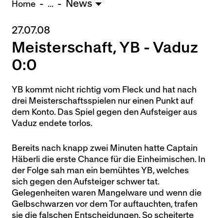
News
U15 - TOBE *
10:0
Home
...
27.07.08
Nachwuchs Frauen
Ostermundigen - FU20 *
1:2
Meisterschaft, YB - Vaduz
Biel - FU18 *
0:4
0:0
FU16 - Team AFF/FFV *
7:2
Thörishaus - FU15
12:1
YB kommt nicht richtig vom Fleck und hat nach
Wyler - FU14
1:0
drei Meisterschaftsspielen nur einen Punkt auf
dem Konto. Das Spiel gegen den Aufsteiger aus
* = Testspiel / (C) = Cupspiel
Vaduz endete torlos.
Bereits nach knapp zwei Minuten hatte Captain
Häberli die erste Chance für die Einheimischen. In
der Folge sah man ein bemühtes YB, welches
sich gegen den Aufsteiger schwer tat.
Gelegenheiten waren Mangelware und wenn die
Gelbschwarzen vor dem Tor auftauchten, trafen
sie die falschen Entscheidungen. So scheiterte