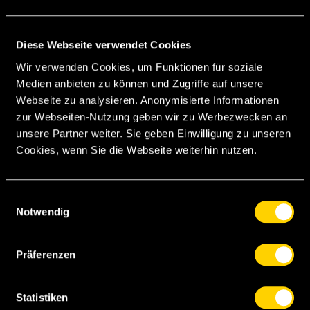
Varela
Hochstrasser
Baykal
Raimondi
Diese Webseite verwendet Cookies
Häberli
Eudis
Wir verwenden Cookies, um Funktionen für soziale
Medien anbieten zu können und Zugriffe auf unsere
Webseite zu analysieren. Anonymisierte Informationen
zur Webseiten-Nutzung geben wir zu Werbezwecken an
Gaspar
unsere Partner weiter. Sie geben Einwilligung zu unseren
Cookies, wenn Sie die Webseite weiterhin nutzen.
Rivaldo
Fejzulahi
Mea Vitali
Fischer
Einwilligungsauswahl
Polverino
Notwendig
Ritzberger
Dzombic
Iten
Cerrone
Präferenzen
Sommer
Statistiken