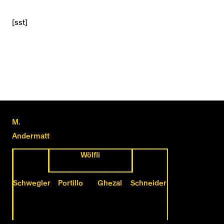
[sst]
M.
Andermatt
Wölfli
Schwegler
Portillo
Ghezal
Schneider