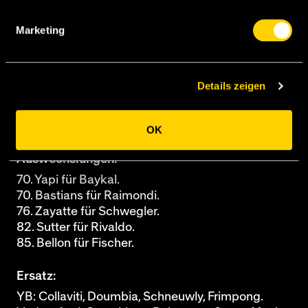
H. Herrmann
Marketing
Spielort:
STADE DE SUISSE
Wankdorf Bern
Zuschauende:
12665
Spielleitung:
Petignat
Details zeigen
Tore:
-
OK
Auswechslungen:
70. Yapi für Baykal.
70. Bastians für Raimondi.
76. Zayatte für Schwegler.
82. Sutter für Rivaldo.
85. Bellon für Fischer.
Ersatz:
YB: Collaviti, Doumbia, Schneuwly, Frimpong.