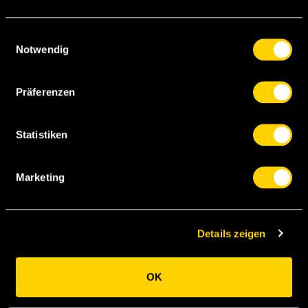
Einwilligungsauswahl
Oprita
Ianu
Notwendig
Präferenzen
Lang
Bastida
Burki
Mutsch
Statistiken
Elmer
Page
Rapisarda
Menezes
Marketing
Benito
Details zeigen
R.
Komornicki
OK
Spielort:
STADE DE SUISSE
Wankdorf Bern
Zuschauende:
13303