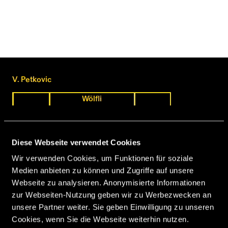
V. Petkovic
Wölfli
Portillo
Ghezal
Affolter
Diese Webseite verwendet Cookies
Wir verwenden Cookies, um Funktionen für soziale
Medien anbieten zu können und Zugriffe auf unsere
Schwegler
Hochstrasser
Yapi
Raimondi
Webseite zu analysieren. Anonymisierte Informationen
zur Webseiten-Nutzung geben wir zu Werbezwecken an
unsere Partner weiter. Sie geben Einwilligung zu unseren
Varela
Schneuwly
Regazzoni
Cookies, wenn Sie die Webseite weiterhin nutzen.