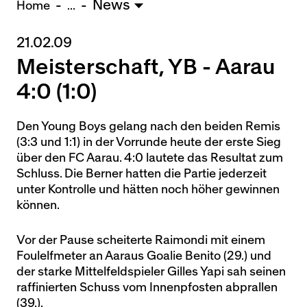
News
U15 - TOBE *
10:0
Home
...
21.02.09
Nachwuchs Frauen
Ostermundigen - FU20 *
1:2
Meisterschaft, YB - Aarau
Biel - FU18 *
0:4
4:0 (1:0)
FU16 - Team AFF/FFV *
7:2
Thörishaus - FU15
12:1
Den Young Boys gelang nach den beiden Remis
Wyler - FU14
1:0
(3:3 und 1:1) in der Vorrunde heute der erste Sieg
über den FC Aarau. 4:0 lautete das Resultat zum
* = Testspiel / (C) = Cupspiel
Schluss. Die Berner hatten die Partie jederzeit
unter Kontrolle und hätten noch höher gewinnen
können.
Vor der Pause scheiterte Raimondi mit einem
Foulelfmeter an Aaraus Goalie Benito (29.) und
der starke Mittelfeldspieler Gilles Yapi sah seinen
raffinierten Schuss vom Innenpfosten abprallen
(39.).