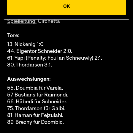
Spielort:
Rheinpark
OK
Zuschauende:
2070
Spielleitung:
Circhetta
Tore:
13. Nickenig 1:0.
44. Eigentor Schneider 2:0.
61. Yapi (Penalty; Foul an Schneuwly) 2:1.
80. Thordarson 3:1.
Auswechslungen:
55. Doumbia für Varela.
57. Bastians für Raimondi.
66. Häberli für Schneider.
75. Thordarson für Galbi.
81. Haman für Fejzulahi.
89. Brezny für Dzombic.