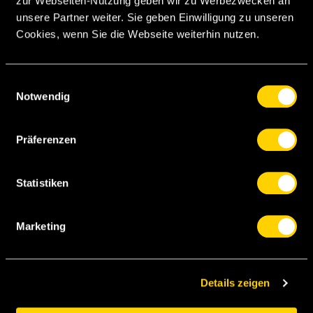
zur Webseiten-Nutzung geben wir zu Werbezwecken an
unsere Partner weiter. Sie geben Einwilligung zu unseren
Cookies, wenn Sie die Webseite weiterhin nutzen.
Galbi
Einwilligungsauswahl
Notwendig
Regazzoni
Schneuwly
Varela
Präferenzen
Raimondi
Baykal
Yapi
Schwegler
Statistiken
Schneider
Ghezal
Portillo
Marketing
Wölfli
Details zeigen
V. Petkovic