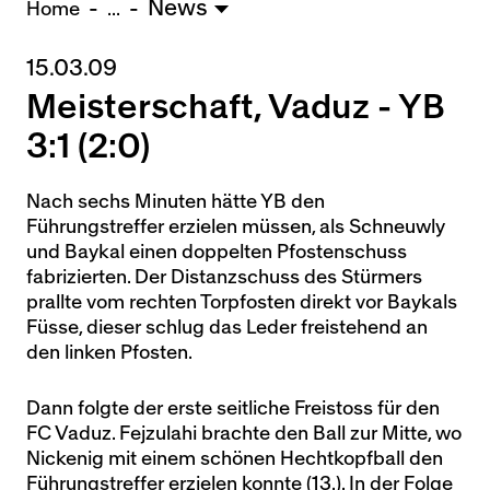
News
U15 - TOBE *
10:0
Home
...
15.03.09
Nachwuchs Frauen
Ostermundigen - FU20 *
1:2
Meisterschaft, Vaduz - YB
Biel - FU18 *
0:4
3:1 (2:0)
FU16 - Team AFF/FFV *
7:2
Thörishaus - FU15
12:1
Nach sechs Minuten hätte YB den
Wyler - FU14
1:0
Führungstreffer erzielen müssen, als Schneuwly
und Baykal einen doppelten Pfostenschuss
* = Testspiel / (C) = Cupspiel
fabrizierten. Der Distanzschuss des Stürmers
prallte vom rechten Torpfosten direkt vor Baykals
Füsse, dieser schlug das Leder freistehend an
den linken Pfosten.
Dann folgte der erste seitliche Freistoss für den
FC Vaduz. Fejzulahi brachte den Ball zur Mitte, wo
Nickenig mit einem schönen Hechtkopfball den
Führungstreffer erzielen konnte (13.). In der Folge