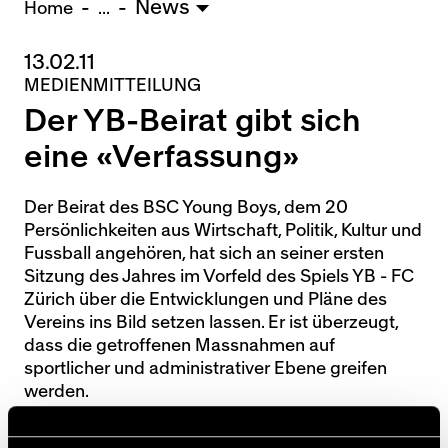
News
U15 - TOBE *
10:0
Home
...
13.02.11
Nachwuchs Frauen
MEDIENMITTEILUNG
Ostermundigen - FU20 *
1:2
Der YB-Beirat gibt sich
Biel - FU18 *
0:4
FU16 - Team AFF/FFV *
7:2
eine «Verfassung»
Thörishaus - FU15
12:1
Wyler - FU14
1:0
Der Beirat des BSC Young Boys, dem 20
Persönlichkeiten aus Wirtschaft, Politik, Kultur und
* = Testspiel / (C) = Cupspiel
Fussball angehören, hat sich an seiner ersten
Sitzung des Jahres im Vorfeld des Spiels YB - FC
Zürich über die Entwicklungen und Pläne des
Vereins ins Bild setzen lassen. Er ist überzeugt,
dass die getroffenen Massnahmen auf
sportlicher und administrativer Ebene greifen
werden.
Die einzelnen Beiratsmitglieder werden weiterhin