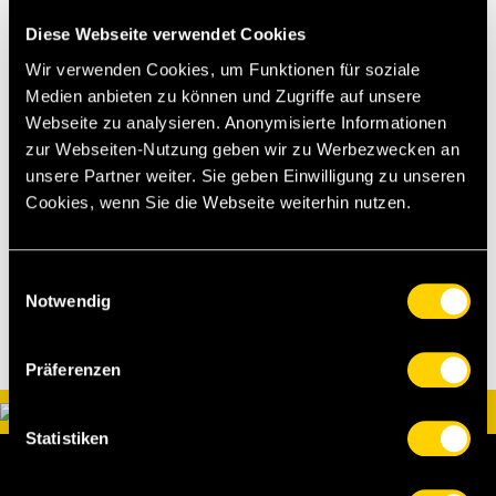
ihre Funktion als Botschafter des BSC Young
Diese Webseite verwendet Cookies
Boys erfüllen. Um den Austausch mit der
Vereinsleitung zu intensivieren, ist ein
Wir verwenden Cookies, um Funktionen für soziale
Beiratsausschuss gebildet worden. Dieser wird
Medien anbieten zu können und Zugriffe auf unsere
die Aufgaben des Beirats und die Art der
Webseite zu analysieren. Anonymisierte Informationen
Zusammenarbeit in einem schriftlichen
zur Webseiten-Nutzung geben wir zu Werbezwecken an
Dokument, einer Art «Verfassung», niederlegen.
unsere Partner weiter. Sie geben Einwilligung zu unseren
Cookies, wenn Sie die Webseite weiterhin nutzen.
[as]
Einwilligungsauswahl
Notwendig
Präferenzen
Statistiken