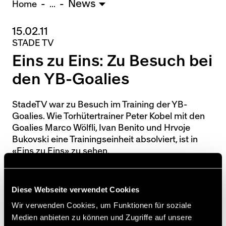
News
U15 - TOBE *
10:0
Home
...
15.02.11
Nachwuchs Frauen
STADE TV
Ostermundigen - FU20 *
1:2
Eins zu Eins: Zu Besuch bei
Biel - FU18 *
0:4
FU16 - Team AFF/FFV *
7:2
den YB-Goalies
Thörishaus - FU15
12:1
Wyler - FU14
1:0
StadeTV war zu Besuch im Training der YB-
Goalies. Wie Torhütertrainer Peter Kobel mit den
* = Testspiel / (C) = Cupspiel
Goalies Marco Wölfli, Ivan Benito und Hrvoje
Bukovski eine Trainingseinheit absolviert, ist in
«Eins zu Eins» zu sehen.
Sendung anschauen
Diese Webseite verwendet Cookies
Wir verwenden Cookies, um Funktionen für soziale
Medien anbieten zu können und Zugriffe auf unsere
[sst]