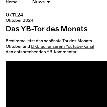
News
U15 - TOBE *
10:0
Home
...
07.11.24
Nachwuchs Frauen
Oktober 2024
Ostermundigen - FU20 *
1:2
Das YB-Tor des Monats
Biel - FU18 *
0:4
FU16 - Team AFF/FFV *
7:2
Thörishaus - FU15
12:1
Bestimme jetzt das schönste Tor des Monats
Oktober und
LIKE auf unserem YouTube-Kanal
Wyler - FU14
1:0
den entsprechenden YB-Kommentar.
* = Testspiel / (C) = Cupspiel