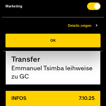
Marketing
RELATED NEWS
Details zeigen
OK
TRANSFER
3.1.26
Transfer
Emmanuel Tsimba leihweise
zu GC
INFOS
7.10.25