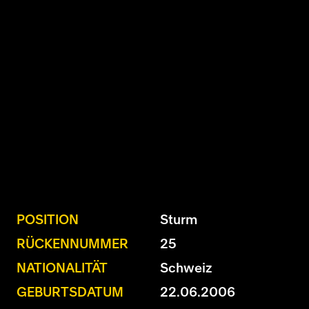
U15 - TOBE *
10:0
Nachwuchs Frauen
Ostermundigen - FU20 *
1:2
Biel - FU18 *
0:4
FU16 - Team AFF/FFV *
7:2
Thörishaus - FU15
12:1
Wyler - FU14
1:0
* = Testspiel / (C) = Cupspiel
POSITION
Sturm
RÜCKENNUMMER
25
NATIONALITÄT
Schweiz
GEBURTSDATUM
22.06.2006