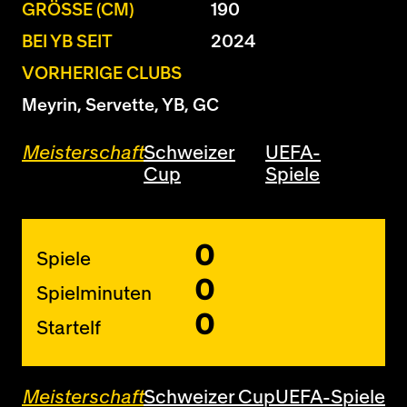
GRÖSSE (CM)
190
BEI YB SEIT
2024
VORHERIGE CLUBS
Meyrin, Servette, YB, GC
Meisterschaft
Schweizer
UEFA-
Cup
Spiele
0
Spiele
0
Spielminuten
0
Startelf
Meisterschaft
Schweizer Cup
UEFA-Spiele